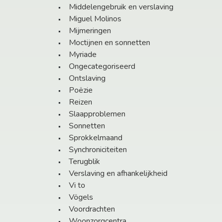
Middelengebruik en verslaving
Miguel Molinos
Mijmeringen
Moctijnen en sonnetten
Myriade
Ongecategoriseerd
Ontslaving
Poëzie
Reizen
Slaapproblemen
Sonnetten
Sprokkelmaand
Synchroniciteiten
Terugblik
Verslaving en afhankelijkheid
Vi to
Vögels
Voordrachten
Woonzorgcentra