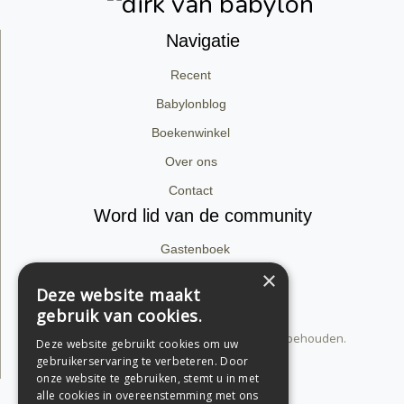
Navigatie
Recent
Babylonblog
Boekenwinkel
Over ons
Contact
Word lid van de community
Gastenboek
×
Facebook
Deze website maakt
Instagram
gebruik van cookies.
© 2026 dirk van babylon. Alle rechten voorbehouden.
Deze website gebruikt cookies om uw
Privacyverklaring
gebruikerservaring te verbeteren. Door
onze website te gebruiken, stemt u in met
alle cookies in overeenstemming met ons
Support by Conversal