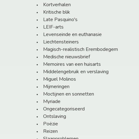
Kortverhalen
Kritische blik
Late Pasquino's
LEIF-arts
Levenseinde en euthanasie
Liechtensteiners
Magisch-realistisch Erembodegem
Medische nieuwsbrief
Memoires van een huisarts
Middelengebruik en verslaving
Miguel Molinos
Mijmeringen
Moctijnen en sonnetten
Myriade
Ongecategoriseerd
Ontslaving
Poëzie
Reizen
Slaapproblemen