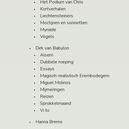
Het Podium van Chris
Kortverhalen
Liechtensteiners
Moctijnen en sonnetten
Myriade
Vögels
Dirk van Babylon
Alsem
Dubbele roeping
Essays
Magisch-realistisch Erembodegem
Miguel Molinos
Mijmeringen
Reizen
Sprokkelmaand
Vi to
Hanna Brems