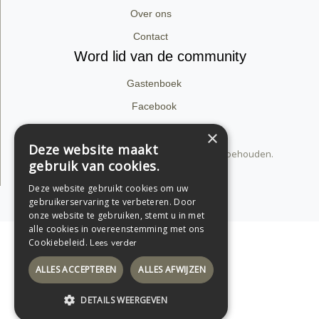
Over ons
Contact
Word lid van de community
Gastenboek
Facebook
Instagram
×
Deze website maakt
© 2026 dirk van babylon. Alle rechten voorbehouden.
gebruik van cookies.
Privacyverklaring
Deze website gebruikt cookies om uw
Support by Conversal
gebruikerservaring te verbeteren. Door
onze website te gebruiken, stemt u in met
alle cookies in overeenstemming met ons
Cookiebeleid.
Lees verder
ALLES ACCEPTEREN
ALLES AFWIJZEN
DETAILS WEERGEVEN