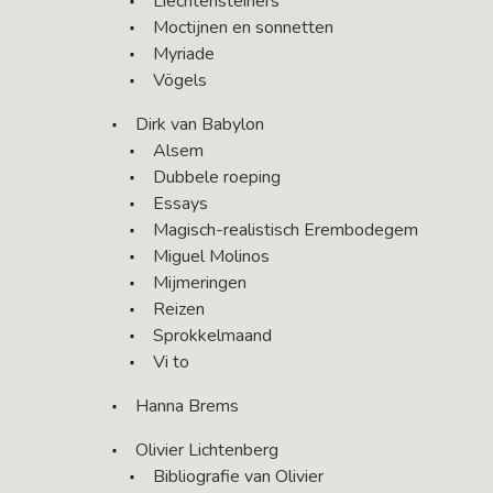
Liechtensteiners
Moctijnen en sonnetten
Myriade
Vögels
Dirk van Babylon
Alsem
Dubbele roeping
Essays
Magisch-realistisch Erembodegem
Miguel Molinos
Mijmeringen
Reizen
Sprokkelmaand
Vi to
Hanna Brems
Olivier Lichtenberg
Bibliografie van Olivier