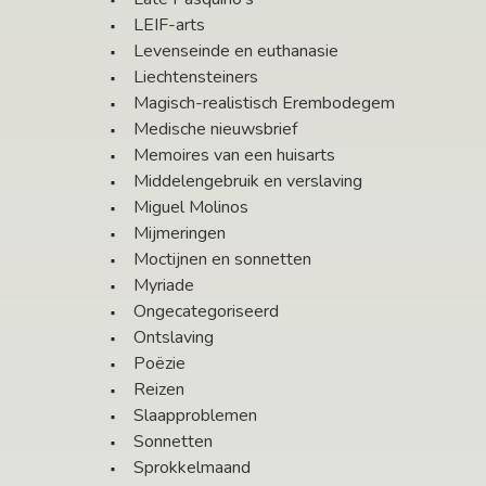
LEIF-arts
Levenseinde en euthanasie
Liechtensteiners
Magisch-realistisch Erembodegem
Medische nieuwsbrief
Memoires van een huisarts
Middelengebruik en verslaving
Miguel Molinos
Mijmeringen
Moctijnen en sonnetten
Myriade
Ongecategoriseerd
Ontslaving
Poëzie
Reizen
Slaapproblemen
Sonnetten
Sprokkelmaand