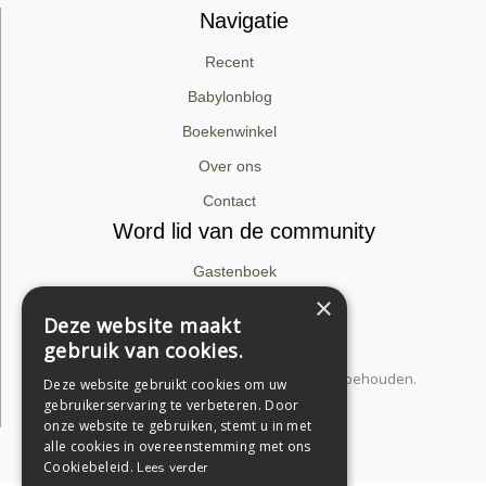
Navigatie
Recent
Babylonblog
Boekenwinkel
Over ons
Contact
Word lid van de community
Gastenboek
×
Facebook
Deze website maakt
Instagram
gebruik van cookies.
© 2026 dirk van babylon. Alle rechten voorbehouden.
Deze website gebruikt cookies om uw
Privacyverklaring
gebruikerservaring te verbeteren. Door
onze website te gebruiken, stemt u in met
alle cookies in overeenstemming met ons
Support by Conversal
Cookiebeleid.
Lees verder