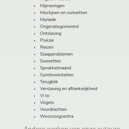
Mijmeringen
Moctijnen en sonnetten
Myriade
Ongecategoriseerd
Ontslaving
Poëzie
Reizen
Slaapproblemen
Sonnetten
Sprokkelmaand
Synchroniciteiten
Terugblik
Verslaving en afhankelijkheid
Vi to
Vögels
Voordrachten
Woonzorgcentra
Andere werken van onze auteurs