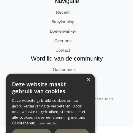
Navigatie
Recent
Babylonblog
Boekenwinkel
Over ons
Contact
Word lid van de community
Gastenboek
×
Facebook
Deze website maakt
Instagram
gebruik van cookies.
© 2026 dirk van babylon. Alle rechten voorbehouden.
Deze website gebruikt cookies om uw
Privacyverklaring
gebruikerservaring te verbeteren. Door
onze website te gebruiken, stemt u in met
alle cookies in overeenstemming met ons
Support by Conversal
Cookiebeleid.
Lees verder