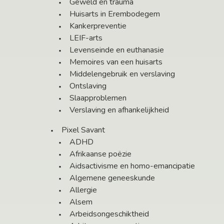
Geweld en trauma
Huisarts in Erembodegem
Kankerpreventie
LEIF-arts
Levenseinde en euthanasie
Memoires van een huisarts
Middelengebruik en verslaving
Ontslaving
Slaapproblemen
Verslaving en afhankelijkheid
Pixel Savant
ADHD
Afrikaanse poëzie
Aidsactivisme en homo-emancipatie
Algemene geneeskunde
Allergie
Alsem
Arbeidsongeschiktheid