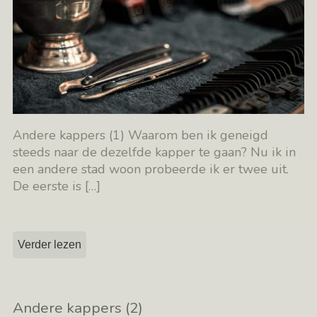
Andere kappers (1) Waarom ben ik geneigd
steeds naar de dezelfde kapper te gaan? Nu ik in
een andere stad woon probeerde ik er twee uit.
De eerste is
[…]
Verder lezen
Andere kappers (2)