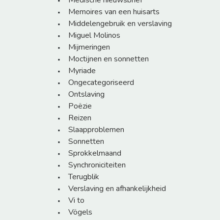
Medische nieuwsbrief
Memoires van een huisarts
Middelengebruik en verslaving
Miguel Molinos
Mijmeringen
Moctijnen en sonnetten
Myriade
Ongecategoriseerd
Ontslaving
Poëzie
Reizen
Slaapproblemen
Sonnetten
Sprokkelmaand
Synchroniciteiten
Terugblik
Verslaving en afhankelijkheid
Vi to
Vögels