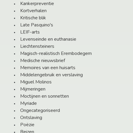
Kankerpreventie
Kortverhalen
Kritische blik
Late Pasquino's
LEIF-arts
Levenseinde en euthanasie
Liechtensteiners
Magisch-realistisch Erembodegem
Medische nieuwsbrief
Memoires van een huisarts
Middelengebruik en verslaving
Miguel Molinos
Mijmeringen
Moctijnen en sonnetten
Myriade
Ongecategoriseerd
Ontslaving
Poëzie
Reizen