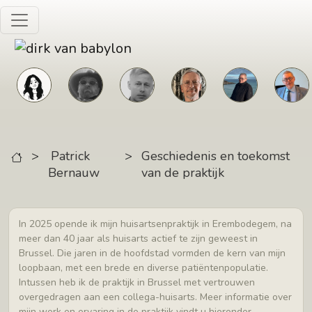
Skip to main content
>
Patrick
>
Geschiedenis en toekomst
Bernauw
van de praktijk
In 2025 opende ik mijn huisartsenpraktijk in Erembodegem, na
meer dan 40 jaar als huisarts actief te zijn geweest in
Brussel. Die jaren in de hoofdstad vormden de kern van mijn
loopbaan, met een brede en diverse patiëntenpopulatie.
Intussen heb ik de praktijk in Brussel met vertrouwen
overgedragen aan een collega-huisarts. Meer informatie over
mijn werk en ervaring in de praktijk vindt u hieronder.