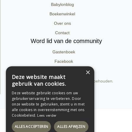
Babylonblog
Boekenwinkel
Over ons
Contact
Word lid van de community
Gastenboek
Facebook
×
Instagram
Deze website maakt
© 2026 dirk van babylon. Alle rechten voorbehouden.
gebruik van cookies.
Privacyverklaring
Deze website gebruikt cookies om uw
gebruikerservaring te verbeteren. Door
Support by Conversal
onze website te gebruiken, stemt u in met
alle cookies in overeenstemming met ons
Cookiebeleid.
Lees verder
ALLES ACCEPTEREN
ALLES AFWIJZEN