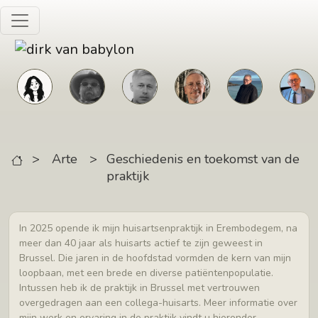
Skip to main content
>
Arte
>
Geschiedenis en toekomst van de
praktijk
In 2025 opende ik mijn huisartsenpraktijk in Erembodegem, na
meer dan 40 jaar als huisarts actief te zijn geweest in
Brussel. Die jaren in de hoofdstad vormden de kern van mijn
loopbaan, met een brede en diverse patiëntenpopulatie.
Intussen heb ik de praktijk in Brussel met vertrouwen
overgedragen aan een collega-huisarts. Meer informatie over
mijn werk en ervaring in de praktijk vindt u hieronder.