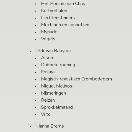
Het Podium van Chris
Kortverhalen
Liechtensteiners
Moctijnen en sonnetten
Myriade
Vögels
Dirk van Babylon
Alsem
Dubbele roeping
Essays
Magisch-realistisch Erembodegem
Miguel Molinos
Mijmeringen
Reizen
Sprokkelmaand
Vi to
Hanna Brems