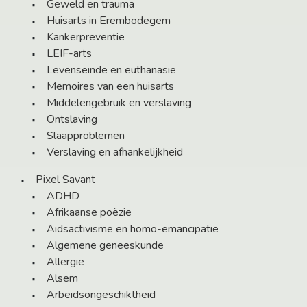
Geweld en trauma
Huisarts in Erembodegem
Kankerpreventie
LEIF-arts
Levenseinde en euthanasie
Memoires van een huisarts
Middelengebruik en verslaving
Ontslaving
Slaapproblemen
Verslaving en afhankelijkheid
Pixel Savant
ADHD
Afrikaanse poëzie
Aidsactivisme en homo-emancipatie
Algemene geneeskunde
Allergie
Alsem
Arbeidsongeschiktheid