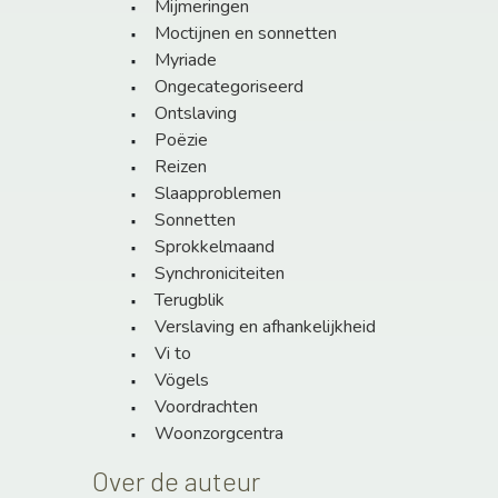
Mijmeringen
Moctijnen en sonnetten
Myriade
Ongecategoriseerd
Ontslaving
Poëzie
Reizen
Slaapproblemen
Sonnetten
Sprokkelmaand
Synchroniciteiten
Terugblik
Verslaving en afhankelijkheid
Vi to
Vögels
Voordrachten
Woonzorgcentra
Over de auteur