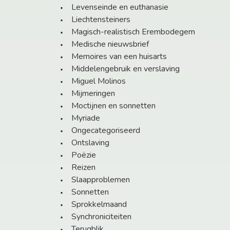
Levenseinde en euthanasie
Liechtensteiners
Magisch-realistisch Erembodegem
Medische nieuwsbrief
Memoires van een huisarts
Middelengebruik en verslaving
Miguel Molinos
Mijmeringen
Moctijnen en sonnetten
Myriade
Ongecategoriseerd
Ontslaving
Poëzie
Reizen
Slaapproblemen
Sonnetten
Sprokkelmaand
Synchroniciteiten
Terugblik