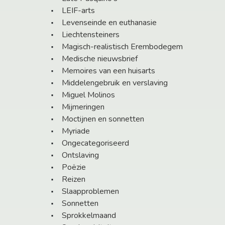
LEIF-arts
Levenseinde en euthanasie
Liechtensteiners
Magisch-realistisch Erembodegem
Medische nieuwsbrief
Memoires van een huisarts
Middelengebruik en verslaving
Miguel Molinos
Mijmeringen
Moctijnen en sonnetten
Myriade
Ongecategoriseerd
Ontslaving
Poëzie
Reizen
Slaapproblemen
Sonnetten
Sprokkelmaand