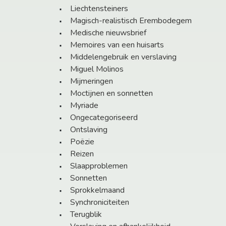
Liechtensteiners
Magisch-realistisch Erembodegem
Medische nieuwsbrief
Memoires van een huisarts
Middelengebruik en verslaving
Miguel Molinos
Mijmeringen
Moctijnen en sonnetten
Myriade
Ongecategoriseerd
Ontslaving
Poëzie
Reizen
Slaapproblemen
Sonnetten
Sprokkelmaand
Synchroniciteiten
Terugblik