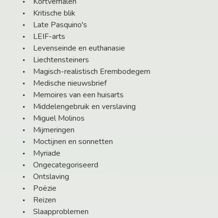
Kortverhalen
Kritische blik
Late Pasquino's
LEIF-arts
Levenseinde en euthanasie
Liechtensteiners
Magisch-realistisch Erembodegem
Medische nieuwsbrief
Memoires van een huisarts
Middelengebruik en verslaving
Miguel Molinos
Mijmeringen
Moctijnen en sonnetten
Myriade
Ongecategoriseerd
Ontslaving
Poëzie
Reizen
Slaapproblemen