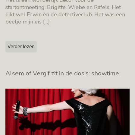
startontmoeting: Brigitte, Wiebe en Rafels. Het
lijkt wel Erwin en de detectiveclub. Het was een
beetje mijn eis
[…]
Verder lezen
Alsem of Vergif zit in de dosis: showtime