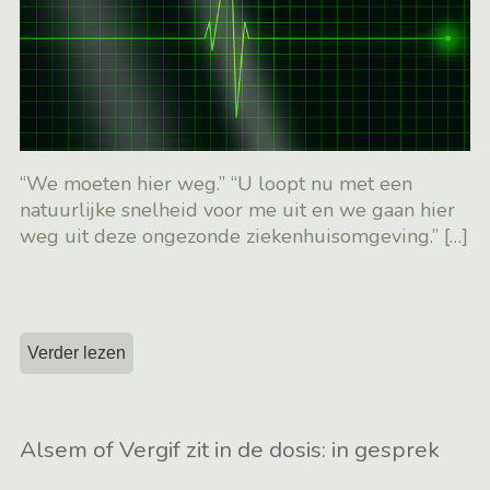
“We moeten hier weg.” “U loopt nu met een
natuurlijke snelheid voor me uit en we gaan hier
weg uit deze ongezonde ziekenhuisomgeving.”
[…]
Verder lezen
Alsem of Vergif zit in de dosis: in gesprek