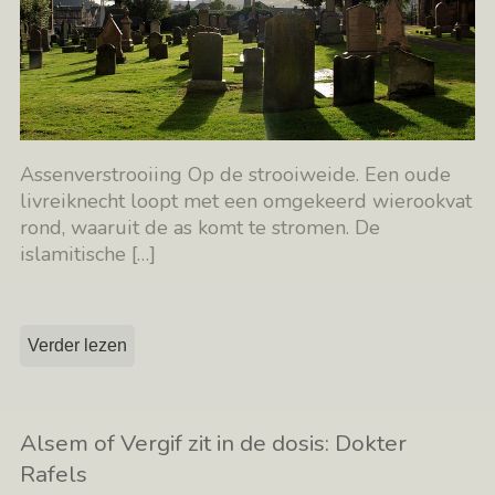
Assenverstrooiing Op de strooiweide. Een oude
livreiknecht loopt met een omgekeerd wierookvat
rond, waaruit de as komt te stromen. De
islamitische
[…]
Verder lezen
Alsem of Vergif zit in de dosis: Dokter
Rafels