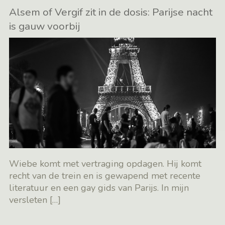
Alsem of Vergif zit in de dosis: Parijse nacht
is gauw voorbij
Wiebe komt met vertraging opdagen. Hij komt
recht van de trein en is gewapend met recente
literatuur en een gay gids van Parijs. In mijn
versleten
[…]