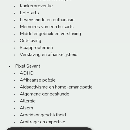
Kankerpreventie
LEIF-arts
Levenseinde en euthanasie
Memoires van een huisarts
Middelengebruik en verslaving
Ontslaving
Slaapproblemen
Verslaving en afhankelijkheid
Pixel Savant
ADHD
Afrikaanse poëzie
Aidsactivisme en homo-emancipatie
Algemene geneeskunde
Allergie
Alsem
Arbeidsongeschiktheid
Arbitrage en expertise
Bibliografie van Chris