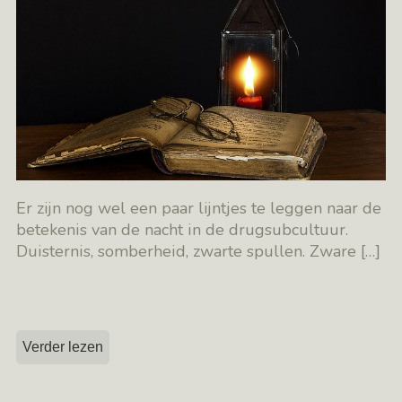
Er zijn nog wel een paar lijntjes te leggen naar de
betekenis van de nacht in de drugsubcultuur.
Duisternis, somberheid, zwarte spullen. Zware
[…]
Verder lezen