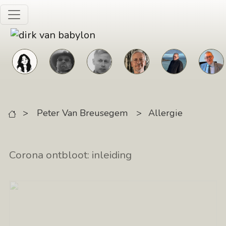
Skip to main content
>
Peter Van Breusegem
>
Allergie
Corona ontbloot: inleiding