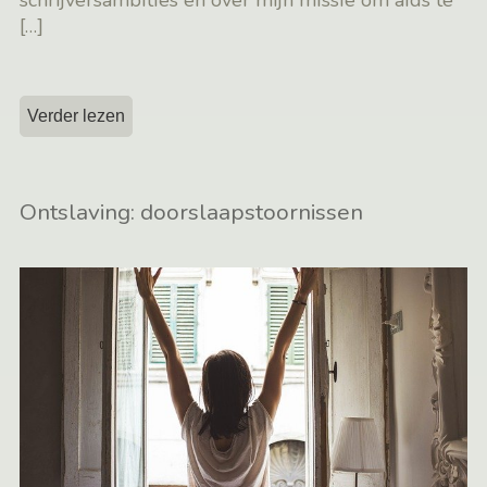
schrijversambities en over mijn missie om aids te
[…]
Verder lezen
Ontslaving: doorslaapstoornissen