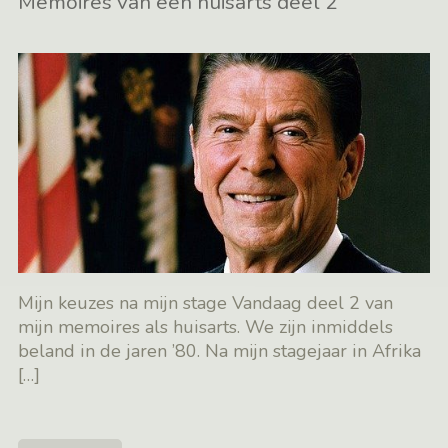
Memoires van een huisarts deel 2
Mijn keuzes na mijn stage Vandaag deel 2 van
mijn memoires als huisarts. We zijn inmiddels
beland in de jaren ’80. Na mijn stagejaar in Afrika
[…]